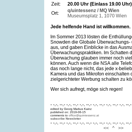
Zeit:
20.00 Uhr (Einlass 19.00 Uhr)
q/uintessenz / MQ Wien
Ort:
Museumsplatz 1, 1070 Wien
Jede helfende Hand ist willkommen.
Im Sommer 2013 lösten die Enthüllun
Snowden die Globale Überwachungs- 
aus, und gaben Einblicke in das Ausm
Überwachungspraktiken. Im Schatten di
Überwachung glauben immer noch viele
können. Auch wenn die NSA alle Telefo
das noch lange nicht, das jede x-beli
Kamera und das Mikrofon einschalten 
zielgerichteter Werbung schalten zu k
Wer sich aufregt, möge sich regen!
- -.-. --.- -.-. --.- -.-. --.- -.-. --.- -.-. --.- -.-. --.-
edited by Georg Markus Kainz
published on: 2019-06-15
comments to
office@quintessenz.at
subscribe Newsletter
- -.-. --.- -.-. --.- -.-. --.- -.-. --.- -.-. --.- -.-. --.-
<<
^
>>